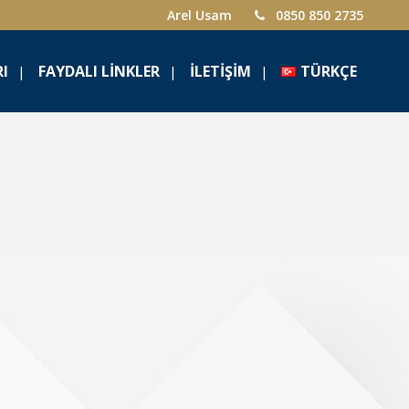
Arel Usam
0850 850 2735
RI
FAYDALI LINKLER
İLETIŞIM
TÜRKÇE